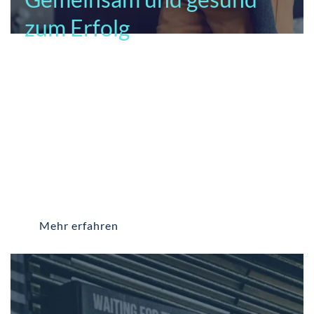
zum Erfolg
BGM bedeutet mehr als Obstkorb und Yoga-Kurs.
Es
umfasst die strukturierte Entwicklung, Planung und
Koordination von Strukturen und Prozessen mit dem
Ziel, die Gesundheit der Mitarbeiter langfristig zu
erhalten und zu stärken. Wir entwickeln individuelle
BGM-Konzepte, die zu Menschen, Kultur und
Arbeitsalltag im Unternehmen passen.
Mehr erfahren