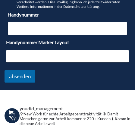
-
verarbeitet werden. Die Einwilligung kann ich jederzeit widerrufen.
A
Weitere Informationen in der
Datenschutzerklärung
.
d
Handynummer
r
e
s
s
e
Handynummer Marker Layout
*
absenden
youdid_management
💡New Work für echte Arbeitgeberattraktivität
🎯 Damit
Menschen gerne zur Arbeit kommen
⭐️ 220+ Kunden
⬇️ Komm in
die neue Arbeitswelt