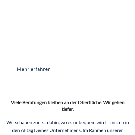
Innenleben, das
nur durch gute Führung, gesunde
Unternehmenskultur, faire Arbeitsbedingungen und
die Erfahrung der Mitarbeiter im Arbeitsalltag
entsteht.
Wir helfen Unternehmen dabei, echte
Arbeitgeberattraktivität strukturell aufzubauen und
professionell nach außen zu tragen.
Mehr erfahren
Viele Beratungen bleiben an der Oberfläche. Wir gehen
tiefer.
Wir schauen zuerst dahin, wo es unbequem wird – mitten in
den Alltag Deines Unternehmens. Im Rahmen unserer