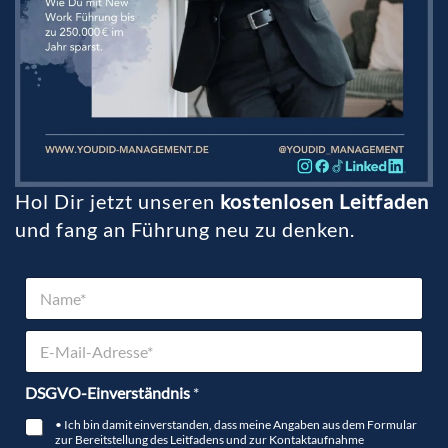
Hol Dir jetzt unseren
kostenlosen Leitfaden
und fang an Führung neu zu denken.
N
a
m
E
e
-
*
M
DSGVO-Einverständnis
*
a
i
• Ich bin damit einverstanden, dass meine Angaben aus dem Formular
l
zur Bereitstellung des Leitfadens und zur Kontaktaufnahme