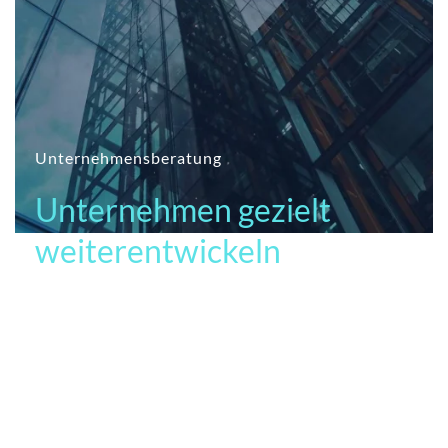
Unternehmensberatung
Unternehmen gezielt
weiterentwickeln
Oft fehlt im eigenen Unternehmen der objektive Blick,
um Chancen und Schwächen klar zu erkennen und es
braucht mehr als nur
Standardlösungen. Wir
entwickeln individuelle Strategien, die Menschen,
Prozesse und Unternehmen nachhaltig stärken und
langfristig erfolgreich machen.