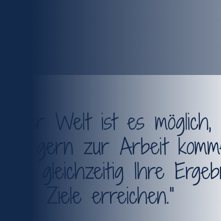
meiner Welt ist es möglich,
hen gern zur Arbeit komm
men gleichzeitig Ihre Ergeb
Ziele erreichen.“