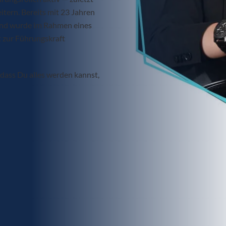
itern. Bereits mit 23 Jahren
und wurde im Rahmen eines
 zur Führungskraft
, dass Du alles werden kannst,