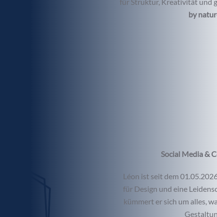
für Struktur, Kreativität und 
by natu
Social Media & C
Léon ist seit dem 01.05.2026
für Design und eine Leidens
kümmert er sich um alles, w
Gestaltun