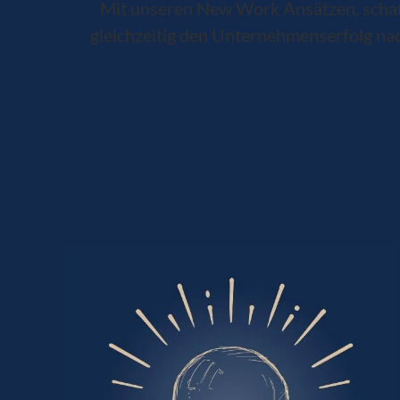
Mit unseren New Work Ansätzen, schaff
gleichzeitig den Unternehmenserfolg nachh
Was uns