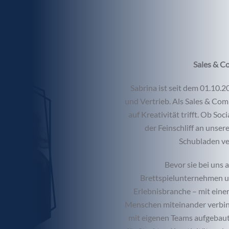
Sales & C
Sabrina ist seit dem 01.10.2
und Vertrieb. Als Sales & Com
auf Kreativität trifft. Ob 
der Feinschliff an unser
Schubladen ve
Bevor sie bei uns 
Brettspielunternehmen und
Erlebnisbranche – mit einer 
Menschen miteinander verbin
mit eigenen Teams aufgebaut,