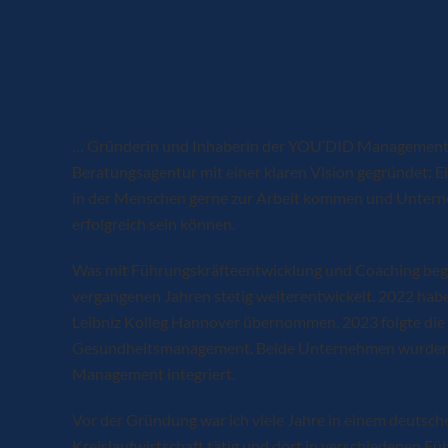
Ich bin Judith Müller…
… Gründerin und Inhaberin der YOU’DID Management. 
Beratungsagentur mit einer klaren Vision gegründet: Ei
in der Menschen gerne zur Arbeit kommen und Unterne
erfolgreich sein können.
Was mit Führungskräfteentwicklung und Coaching began
vergangenen Jahren stetig weiterentwickelt. 2022 hab
Leibniz Kolleg Hannover übernommen, 2023 folgte die 
Gesundheitsmanagement. Beide Unternehmen wurden e
Management integriert.
Vor der Gründung war ich viele Jahre in einem deutsc
Kreislaufwirtschaft tätig und dort in verschiedenen Fü