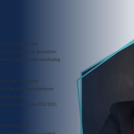
2021 habe ich die
ne Arbeitswelt zu gestalten,
hmen gleichzeitig nachhaltig
n, hat sich in den
e ich die Bildungsakademie
Firma Profit
rfolgreich in die YOU’DID
hen Konzern der
hrungsrollen aktiv — zuletzt