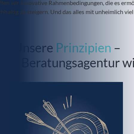
en wir innovative Rahmenbedingungen, die es ermögli
altig zu steigern. Und das alles mit unheimlich viel
Unsere
Prinzipien
–
 als Beratungsagentur wic