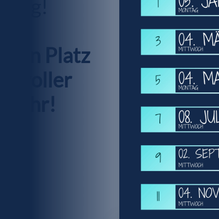
lung!
einen Platz
te voller
e Jahr!
sch