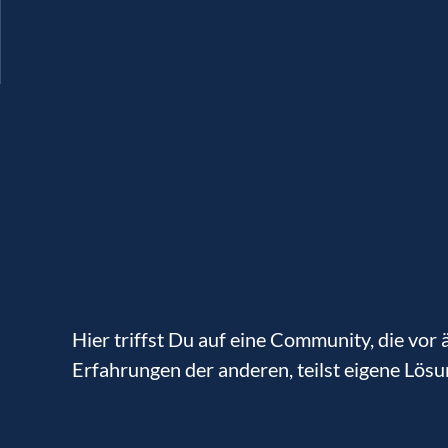
Warum passt der Coa
Vorteil bringt mir 
Mitarbeitern?
Hier triffst Du auf eine Community, die vo
Erfahrungen der anderen, teilst eigene Lösu