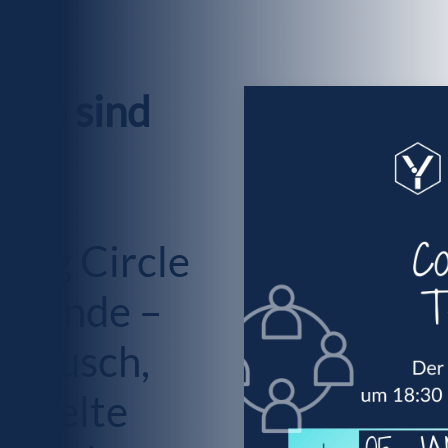
026 sind
ing Circle
e Runde –
stausch,
gezielte