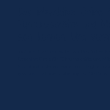
Das interaktive Online 
Führungskräfte und Mit
sich kennen. Und verst
Im Coaching Circle bieten wir Dir ein flexib
Coaching Circle für Führungskräfte und Mit
Monat mit anderen Leadern und Fightern au
gewinnst und praxisnahe Impulse für Deine 