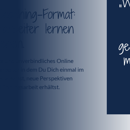
„W
Coaching-Format:
arbeiter lernen
ehen.
ge
m
les und unverbindliches Online
arbeiter in dem Du Dich einmal im
stauschst, neue Perspektiven
Führungsarbeit erhältst.