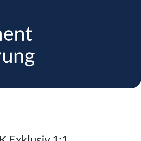
YOU’DID Online Shop
Mein Konto
ent
ung
Digitale Akademie
Workshops
Referenzen
Kontakt
rung
Exklusiv 1:1