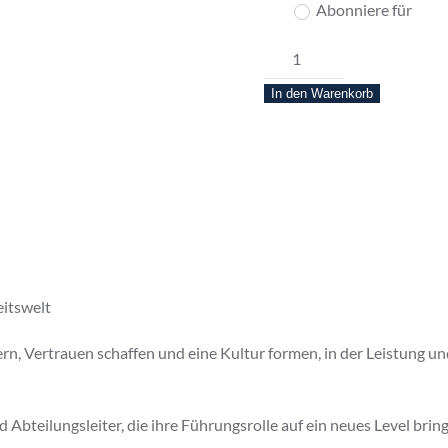
eine
Abonniere für
Kaufart
NEW
aus
WORK
In den Warenkorb
Exclusiv
1:1
Mentoring
Menge
itswelt
rn, Vertrauen schaffen und eine Kultur formen, in der Leistung 
 Abteilungsleiter, die ihre Führungsrolle auf ein neues Level br