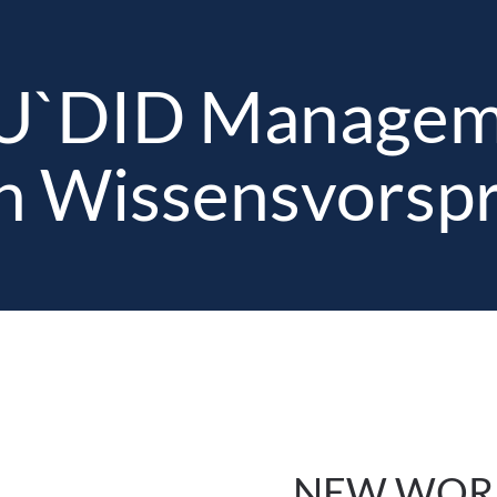
U`DID Managem
Home
Über uns
Unternehmensberat
n Wissensvorsp
NEW WORK 