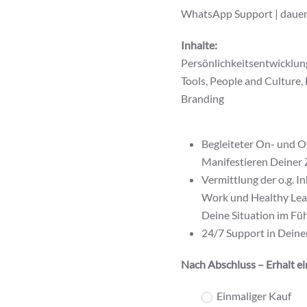
WhatsApp Support | dauer
Inhalte:
Persönlichkeitsentwicklung
Tools, People and Cultur
Branding
Begleiteter On- und O
Manifestieren Deiner 
Vermittlung der o.g. 
Work und Healthy Lead
Deine Situation im Fü
24/7 Support in Dein
Nach Abschluss – Erhalt ei
Wähle
Einmaliger Kauf