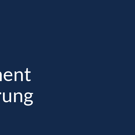
YOU’DID Online Shop
Mein Konto
ung
Digitale Akademie
Workshops
Referenzen
Kontakt
ent
rung