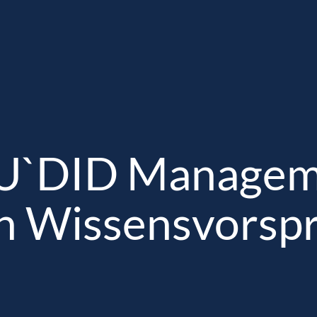
Home
Über uns
Unternehmensberat
U`DID Managem
n Wissensvorsp