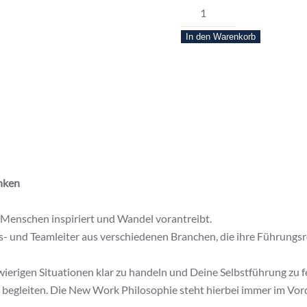
NEW
aus
WORK
In den Warenkorb
Leaders
Menge
nken
e Menschen inspiriert und Wandel vorantreibt.
 und Teamleiter aus verschiedenen Branchen, die ihre Führungsrol
ierigen Situationen klar zu handeln und Deine Selbstführung zu 
 begleiten. Die New Work Philosophie steht hierbei immer im Vor