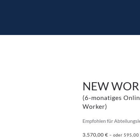
NEW WORK
(6-monatiges Onli
Worker)
Empfohlen für Abteilungsle
3.570,00
€
–
oder
595,0