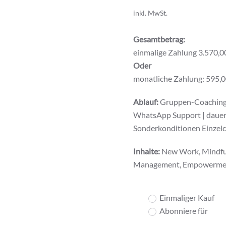
inkl. MwSt.
Gesamtbetrag:
einmalige Zahlung 3.570,00
Oder
monatliche Zahlung: 595,00
Ablauf:
Gruppen-Coaching o
WhatsApp Support | dauer
Sonderkonditionen Einzelco
Inhalte:
New Work, Mindful
Management, Empowerment, 
Wähle
Einmaliger Kauf
eine
Abonniere für
Kaufart