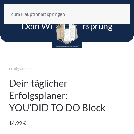
Zum Hauptinhalt springen
YOU`DID Management
Dein Wissensvorsprung
Erfolgsplaner
Dein täglicher
Erfolgsplaner:
YOU’DID TO DO Block
14,99
€